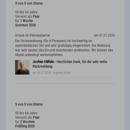
5 von 5 von Sterne
55 Bis 64 Jahre
Verreist als
Paar
für
1 Woche
Sommer 2026
Urlaub im Kleinwalsertal
am 01.07.2026
Die Ferienwohnung (für 6 Personen) ist hochwertig im
alpenländischen Stil und sehr großzügig eingerichtet. Die Wohnung
war sehr sauber, das Ein-und Auschecken problemlos. Wir können das
Objekt unbedingt weitermpfehlen.
Jochen Häfele
› Herzlichen Dank, für die sehr nette
Rückmeldung.
am 06.07.2026
· eigenes Konto
5 von 5 von Sterne
55 Bis 64 Jahre
Verreist als
Paar
für
2 Wochen
Frühling 2026