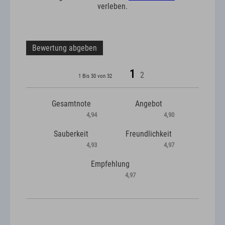
verleben.
Bewertung abgeben
1
2
1 Bis 30 von 32
Gesamtnote
Angebot
4,94
4,90
Sauberkeit
Freundlichkeit
4,93
4,97
Empfehlung
4,97