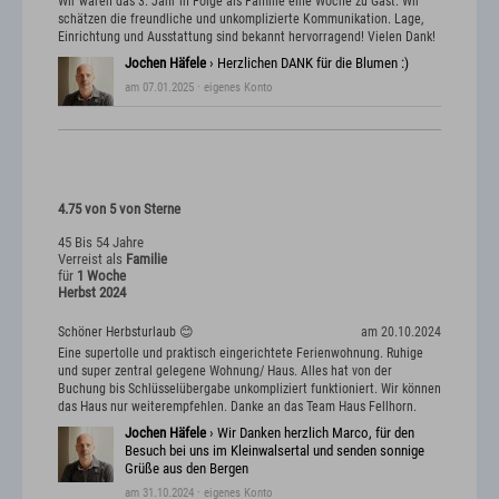
Wir waren das 3. Jahr in Folge als Familie eine Woche zu Gast. Wir
schätzen die freundliche und unkomplizierte Kommunikation. Lage,
Einrichtung und Ausstattung sind bekannt hervorragend! Vielen Dank!
Jochen Häfele
› Herzlichen DANK für die Blumen :)
am 07.01.2025
· eigenes Konto
4.75 von 5 von Sterne
45 Bis 54 Jahre
Verreist als
Familie
für
1 Woche
Herbst 2024
Schöner Herbsturlaub 😊
am 20.10.2024
Eine supertolle und praktisch eingerichtete Ferienwohnung. Ruhige
und super zentral gelegene Wohnung/ Haus. Alles hat von der
Buchung bis Schlüsselübergabe unkompliziert funktioniert. Wir können
das Haus nur weiterempfehlen. Danke an das Team Haus Fellhorn.
Jochen Häfele
› Wir Danken herzlich Marco, für den
Besuch bei uns im Kleinwalsertal und senden sonnige
Grüße aus den Bergen
am 31.10.2024
· eigenes Konto