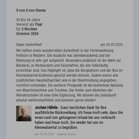
5 von 5 von Sterne
55 Bis 64 Jahre
Verreist als
Paar
für
2 Wochen
Sommer 2024
Super Aufenthalt
am 29.09.2024
Wir hatten einen wundervollen Aufenthalt in der Ferienwohnung
Fellhorn in Riezlern. Die Aussicht war atemberaubend, und die
Wohnung ist sehr gut aufgeteilt. Besonders praktisch ist die Nähe zur
Bäckerei, zu Restaurants und Geschäften, die alle fußlinäufig
erreichbar sind. Das Highlight ist, dass die Bergbahnen und der Bus im
Kleinwalsertal kostenlos genutzt werden können. Zudem waren alle
zusätzlichen Haushaltsartikel, wie in der Beschreibung angegeben,
reichlich vorhanden. Ein weiterer Pluspunkt ist die kostenlose Nutzung
von Waschmaschine und Trockner. Der Keller zum Abstellen der
Wanderschuhe ist eine tolle Ergänzung. Wir können die Unterkunft
absolut weiterempfehlen und kommen gerne wieder!
Jochen Häfele
› Ganz herzlichen Dank für Ihre
ausführliche Rückmeldung. Ich freue mich sehr, dass Sie
einen rund rum gelungenen Urlaub bei uns verbracht
haben und freue mich, Sie wieder bei uns im
Kleinwalsertal zu begrüßen.
am 30.09.2024
· eigenes Konto