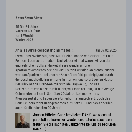
5 von 5 von Sterne
55 Bis 64 Jahre
Verreist als
Paar
für
1 Woche
Winter 2025
An alles wurde gedacht und nichts fehlt!
am 09.02.2025
Es war das zweite Mal, dass wir für eine Woche Wintersport im Haus
Fellhorn übernachtet haben. Und wieder einmal waren wir von der
unglaublichen Vollständigkeit dieses wunderschönen
Apartmentkomplexes beeindruckt. Es fehlt wirklich an nichts! Zudem
war das Apartment bei unserer Ankunft perfekt gereinigt, und durch
die geschmackvolle Einrichtung fühlten wir uns sofort wie zu Hause.
Der Blick auf das Ifen-Gebirge wird nie langweilig, und das
Dorfzentrum von Riezlern mit allem, was man braucht, ist nur wenige
Gehminuten entfernt. Seit über 30 Jahren kommen wir ins
Kleinwalsertal und haben viele Unterkünfte ausprobiert. Doch das
Haus Fellhorn steht unangefochten auf Platz 1 – und das sicherlich
auch für die nächsten 30 Jahre!
Jochen Häfele
› Ganz herzlichen DANK. Wow, das ist
ganz toll zu hören, wir würden uns natürlich auch sehr
freuen Sie die nächsten Jahrzehnte bei uns zu begrüßen
DANKE :)