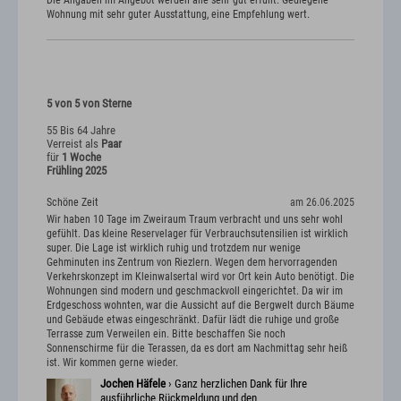
Wohnung mit sehr guter Ausstattung, eine Empfehlung wert.
5 von 5 von Sterne
55 Bis 64 Jahre
Verreist als
Paar
für
1 Woche
Frühling 2025
Schöne Zeit
am 26.06.2025
Wir haben 10 Tage im Zweiraum Traum verbracht und uns sehr wohl
gefühlt. Das kleine Reservelager für Verbrauchsutensilien ist wirklich
super. Die Lage ist wirklich ruhig und trotzdem nur wenige
Gehminuten ins Zentrum von Riezlern. Wegen dem hervorragenden
Verkehrskonzept im Kleinwalsertal wird vor Ort kein Auto benötigt. Die
Wohnungen sind modern und geschmackvoll eingerichtet. Da wir im
Erdgeschoss wohnten, war die Aussicht auf die Bergwelt durch Bäume
und Gebäude etwas eingeschränkt. Dafür lädt die ruhige und große
Terrasse zum Verweilen ein. Bitte beschaffen Sie noch
Sonnenschirme für die Terassen, da es dort am Nachmittag sehr heiß
ist. Wir kommen gerne wieder.
Jochen Häfele
› Ganz herzlichen Dank für Ihre
ausführliche Rückmeldung und den