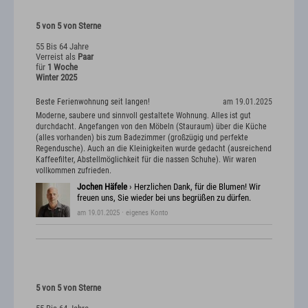
5 von 5 von Sterne
55 Bis 64 Jahre
Verreist als
Paar
für
1 Woche
Winter 2025
Beste Ferienwohnung seit langen!
am 19.01.2025
Moderne, saubere und sinnvoll gestaltete Wohnung. Alles ist gut
durchdacht. Angefangen von den Möbeln (Stauraum) über die Küche
(alles vorhanden) bis zum Badezimmer (großzügig und perfekte
Regendusche). Auch an die Kleinigkeiten wurde gedacht (ausreichend
Kaffeefilter, Abstellmöglichkeit für die nassen Schuhe). Wir waren
vollkommen zufrieden.
Jochen Häfele
› Herzlichen Dank, für die Blumen! Wir
freuen uns, Sie wieder bei uns begrüßen zu dürfen.
am 19.01.2025
· eigenes Konto
5 von 5 von Sterne