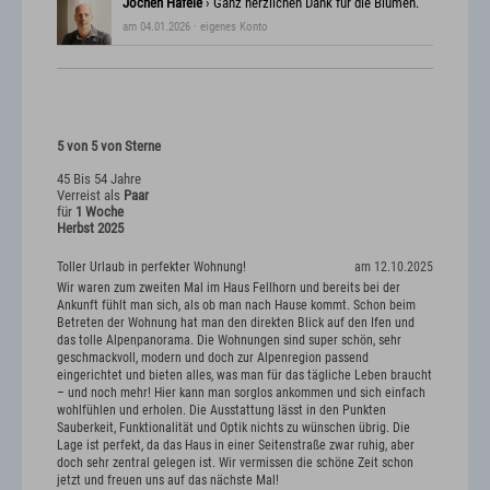
Jochen Häfele
› Ganz herzlichen Dank für die Blumen.
am 04.01.2026
· eigenes Konto
5 von 5 von Sterne
45 Bis 54 Jahre
Verreist als
Paar
für
1 Woche
Herbst 2025
Toller Urlaub in perfekter Wohnung!
am 12.10.2025
Wir waren zum zweiten Mal im Haus Fellhorn und bereits bei der
Ankunft fühlt man sich, als ob man nach Hause kommt. Schon beim
Betreten der Wohnung hat man den direkten Blick auf den Ifen und
das tolle Alpenpanorama. Die Wohnungen sind super schön, sehr
geschmackvoll, modern und doch zur Alpenregion passend
eingerichtet und bieten alles, was man für das tägliche Leben braucht
– und noch mehr! Hier kann man sorglos ankommen und sich einfach
wohlfühlen und erholen. Die Ausstattung lässt in den Punkten
Sauberkeit, Funktionalität und Optik nichts zu wünschen übrig. Die
Lage ist perfekt, da das Haus in einer Seitenstraße zwar ruhig, aber
doch sehr zentral gelegen ist. Wir vermissen die schöne Zeit schon
jetzt und freuen uns auf das nächste Mal!