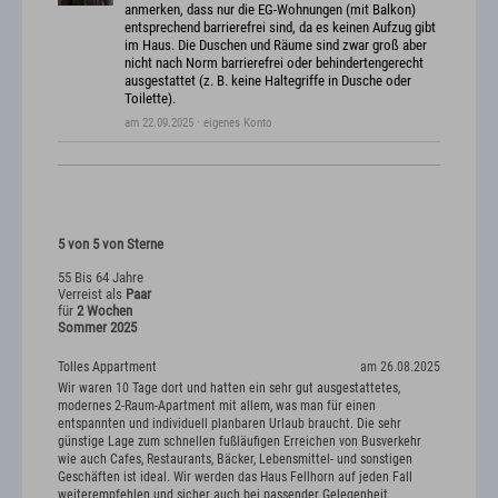
anmerken, dass nur die EG-Wohnungen (mit Balkon)
entsprechend barrierefrei sind, da es keinen Aufzug gibt
im Haus. Die Duschen und Räume sind zwar groß aber
nicht nach Norm barrierefrei oder behindertengerecht
ausgestattet (z. B. keine Haltegriffe in Dusche oder
Toilette).
am 22.09.2025
· eigenes Konto
5 von 5 von Sterne
55 Bis 64 Jahre
Verreist als
Paar
für
2 Wochen
Sommer 2025
Tolles Appartment
am 26.08.2025
Wir waren 10 Tage dort und hatten ein sehr gut ausgestattetes,
modernes 2-Raum-Apartment mit allem, was man für einen
entspannten und individuell planbaren Urlaub braucht. Die sehr
günstige Lage zum schnellen fußläufigen Erreichen von Busverkehr
wie auch Cafes, Restaurants, Bäcker, Lebensmittel- und sonstigen
Geschäften ist ideal. Wir werden das Haus Fellhorn auf jeden Fall
weiterempfehlen und sicher auch bei passender Gelegenheit