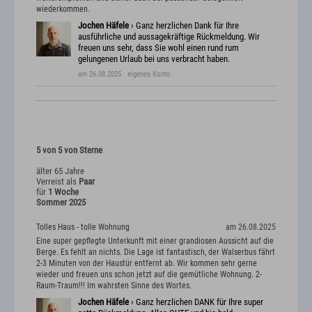
wiederkommen.
Jochen Häfele
› Ganz herzlichen Dank für Ihre
ausführliche und aussagekräftige Rückmeldung. Wir
freuen uns sehr, dass Sie wohl einen rund rum
gelungenen Urlaub bei uns verbracht haben.
am 26.08.2025
· eigenes Konto
5 von 5 von Sterne
älter 65 Jahre
Verreist als
Paar
für
1 Woche
Sommer 2025
Tolles Haus - tolle Wohnung
am 26.08.2025
Eine super gepflegte Unterkunft mit einer grandiosen Aussicht auf die
Berge. Es fehlt an nichts. Die Lage ist fantastisch, der Walserbus fährt
2-3 Minuten von der Haustür entfernt ab. Wir kommen sehr gerne
wieder und freuen uns schon jetzt auf die gemütliche Wohnung. 2-
Raum-Traum!!! Im wahrsten Sinne des Wortes.
Jochen Häfele
› Ganz herzlichen DANK für Ihre super