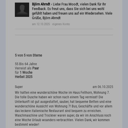
Björn Ahrndt
› Liebe Frau Moodt, vielen Dank für Ihr
Feedback. Es freut uns, dass Sie sich bei uns wohl
gefühlt haben und freuen uns auf ein Wiedersehen. Viele
Grüße, Björn Ahrndt
am 12.10.2025
· eigenes Konto
5 von 5 von Sterne
55 Bis 64 Jahre
Verreist als
Paar
für
1 Woche
Herbst 2025
Super
am 06.10.2025
Wir hatten eine wunderschöne Woche im Haus Fellhorn, Wohnung 7.
Die tolle Dusche haben wir schon nach einem Tag vermisst! Die
Unterkunft ist gut ausgestattet, sauber, hat bequeme Betten und eine
wunderschöne Aussicht von Wohnung 7! Bus, Geschäfte und vor allem
das leckere italienische Restaurant sind bequem zu erreichen.
Waschmaschine und Trockner waren super, da wir im Anschluss noch
eine Woche Urlaub woanders verbrachten. Vielen Dank, wir kommen
bestimmt wieder!