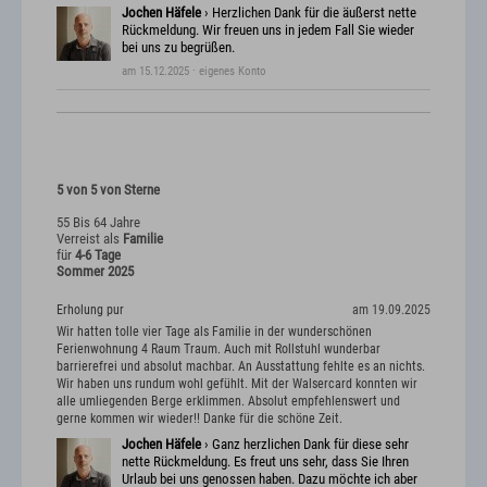
Jochen Häfele
› Herzlichen Dank für die äußerst nette
Rückmeldung. Wir freuen uns in jedem Fall Sie wieder
bei uns zu begrüßen.
am 15.12.2025
· eigenes Konto
5 von 5 von Sterne
55 Bis 64 Jahre
Verreist als
Familie
für
4-6 Tage
Sommer 2025
Erholung pur
am 19.09.2025
Wir hatten tolle vier Tage als Familie in der wunderschönen
Ferienwohnung 4 Raum Traum. Auch mit Rollstuhl wunderbar
barrierefrei und absolut machbar. An Ausstattung fehlte es an nichts.
Wir haben uns rundum wohl gefühlt. Mit der Walsercard konnten wir
alle umliegenden Berge erklimmen. Absolut empfehlenswert und
gerne kommen wir wieder!! Danke für die schöne Zeit.
Jochen Häfele
› Ganz herzlichen Dank für diese sehr
nette Rückmeldung. Es freut uns sehr, dass Sie Ihren
Urlaub bei uns genossen haben. Dazu möchte ich aber