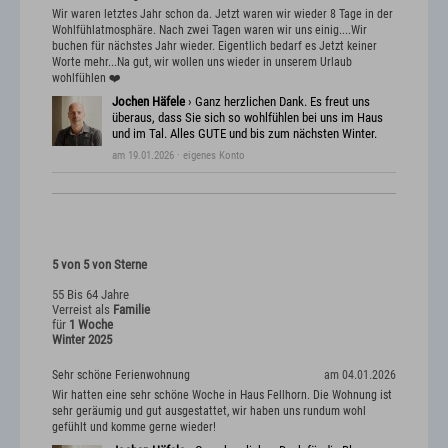
Wir waren letztes Jahr schon da. Jetzt waren wir wieder 8 Tage in der
Wohlfühlatmosphäre. Nach zwei Tagen waren wir uns einig....Wir
buchen für nächstes Jahr wieder. Eigentlich bedarf es Jetzt keiner
Worte mehr...Na gut, wir wollen uns wieder in unserem Urlaub
wohlfühlen ❤️
Jochen Häfele
› Ganz herzlichen Dank. Es freut uns
überaus, dass Sie sich so wohlfühlen bei uns im Haus
und im Tal. Alles GUTE und bis zum nächsten Winter.
am 19.01.2026
· eigenes Konto
5 von 5 von Sterne
55 Bis 64 Jahre
Verreist als
Familie
für
1 Woche
Winter 2025
Sehr schöne Ferienwohnung
am 04.01.2026
Wir hatten eine sehr schöne Woche in Haus Fellhorn. Die Wohnung ist
sehr geräumig und gut ausgestattet, wir haben uns rundum wohl
gefühlt und komme gerne wieder!