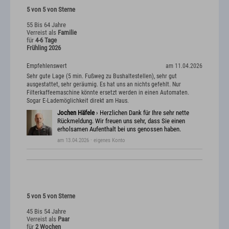
5 von 5 von Sterne
55 Bis 64 Jahre
Verreist als
Familie
für
4-6 Tage
Frühling 2026
Empfehlenswert
am 11.04.2026
Sehr gute Lage (5 min. Fußweg zu Bushaltestellen), sehr gut
ausgestattet, sehr geräumig. Es hat uns an nichts gefehlt. Nur
Filterkaffeemaschine könnte ersetzt werden in einen Automaten.
Sogar E-Lademöglichkeit direkt am Haus.
Jochen Häfele
› Herzlichen Dank für Ihre sehr nette
Rückmeldung. Wir freuen uns sehr, dass Sie einen
erholsamen Aufenthalt bei uns genossen haben.
am 13.04.2026
· eigenes Konto
5 von 5 von Sterne
45 Bis 54 Jahre
Verreist als
Paar
für
2 Wochen