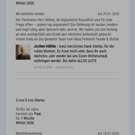
Winter 2026
Wir kommen wieder
am 29.01.2026
Der Vermieter, Herr Häfele, ist unglaublich freundlich und für jede
Frage offen – zudem top organisiert! Die Wohnung ist sauber, modern
und liegt ruhig, aber dennoch sehr zentral. Wir haben uns von Anfang
an sehr wohlgefühlt und direkt den nächsten Aufenthalt gebucht.
Vielen Dank an das gesamte Team vom Haus Fellhorn! Femke & Stefan
Jochen Häfele
› Ganz herzlichen Dank Stefan, für die
vielen Blumen. Es freut mich sehr, dass Ihr auch
nächstes Jahr wieder bei uns Euren Winterurlaub
verbringen werdet. Bis dahin ALLES GUTE
am 30.01.2026
· eigenes Konto
5 von 5 von Sterne
55 Bis 64 Jahre
Verreist als
Paar
für
1 Woche
Winter 2026
Wohlfühlwohnung
am 18.01.2026