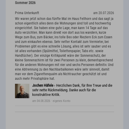
Sommer 2026
Prima Unterkunft
am 20.07.2026
Wir waren jetzt schon das fünfte Mal im Haus Fellhorn und das sagt ja
schon eigentlich alles denn die Wohnungen sind toll und hochwertig
eingerichtet. Sie haben eine gute Lage, man kann 14 Tage auf das
Auto verzichten. Man kann direkt von dort aus los wandern, kurze
Wege zum Bus, zum Bäcker, ins tolle Bex oder Riezlern Eck zum Essen
und zum einkaufen ebenso. Sehr netter Kontakt zum Vermieter, bei
Problemen gibt es eine schnelle Lösung, alles ist sehr sauber und es
ist alles vorhanden (Spülmittel, Toilettenpapier, Tabs etc. sowie
Handtücher). Der einzige Kritikpunkt wäre der Sonnenschutz, der
kleine Sonnenschirm ist für zwei Personen zu klein, dementsprechend
für die anderen Wohnungen mit vier und sechs Personen definitiv. Und
eine Abtrennung zu den Nachbarbalkonen wäre sehr sinnvoll, damit
man vor dem Zigarettenqualm als Nichtraucher geschützt ist und
auch mehr Privatsphäre hat.
Jochen Häfele
› Herzlichen Dank, für Ihre Treue und die
sehr nette Rückmeldung. Danke auch für die
konstruktive Kritik.
am 04.08.2026
· eigenes Konto