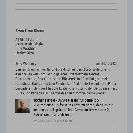
5 von 5 von Sterne
55 Bis 64 Jahre
Verreist als
Single
für
2 Wochen
Herbst 2024
Tolle Wohnung
am 19.10.2024
Eine schöne, hochwertig und praktisch eingerichtete Wohnung mit
einer tollen Aussicht! Ruhig gelegen und trotzdem zentral,
Bushaltestelle, Restaurants und Bäckerei sind fussläufig schnell
erreichbar. Das kontaktlose Einchecken funktioniert wunderbar. Einen
besonderen Mehrwert hat die kostenlose Nutzung der Bergbahnen und
Busse. Ich kann das Haus empfehlen und komme gerne wieder.
Jochen Häfele
› Danke Harald, für deine top
Rückmeldung. Es freut uns sehr zu hören, dass es dir
bei uns so gut gefallen hat. Gerne halten wir eine 2-
RaumTraum für dich frei :)
am 31.10.2024
· eigenes Konto