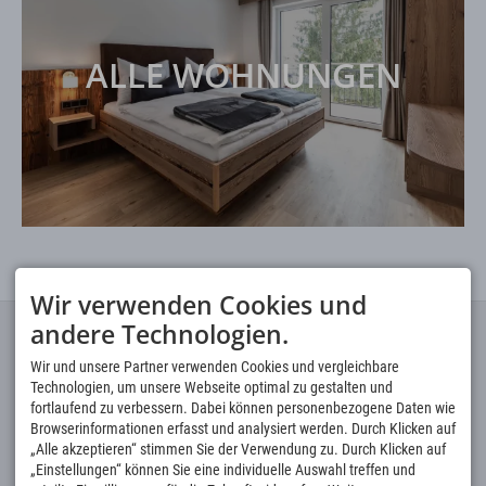
ALLE WOHNUNGEN
Wir verwenden Cookies und
andere Technologien.
ANSCHRIFT
TELEFON HOTLINE
Haus Fellhorn -
Sie erreichen uns am besten per
Wir und unsere Partner verwenden Cookies und vergleichbare
Ferienwohnungen
E-Mail bzw. über eine
Anfrage
Technologien, um unsere Webseite optimal zu gestalten und
Fellhornweg 1 a
Per Telefon von Mo - Fr 8 - 16
fortlaufend zu verbessern. Dabei können personenbezogene Daten wie
6991 Riezlern Kleinwalsertal
Uhr unter
buchung@fellhorn.at
0049 8321 677 120
Browserinformationen erfasst und analysiert werden. Durch Klicken auf
„Alle akzeptieren“ stimmen Sie der Verwendung zu. Durch Klicken auf
MODERN & SYMPATHISCH
QUICKLINKS
„Einstellungen“ können Sie eine individuelle Auswahl treffen und
Ihr zentrales Basislager für die